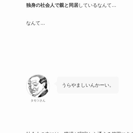
独身の社会人で親と同居
しているなんて…
なんて…
うらやましいんかーい。
タモツさん