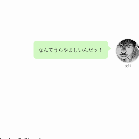
なんてうらやましいんだッ！
次郎